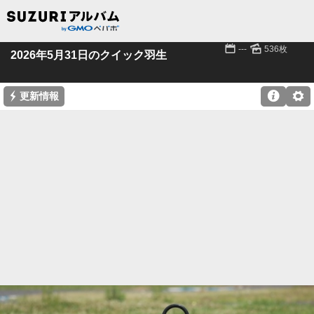
📅
🌄
---
536枚
2026年5月31日のクイック羽生
⚡

⚙
更新情報