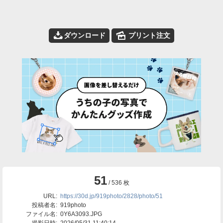
📥
🌄
ダウンロード
プリント注文
51
/ 536 枚
URL:
https://30d.jp/919photo/2828/photo/51
投稿者名:
919photo
ファイル名:
0Y6A3093.JPG
撮影日時:
2026/05/31 11:40:14