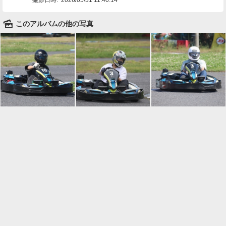
🌄
このアルバムの他の写真

一覧に戻る
Android™ アプリのインストール
Android™ からオンラインアルバムの作成・編
集、共有ができます。
インストール