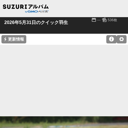
📅
🌄
---
536枚
2026年5月31日のクイック羽生
⚡

⚙
更新情報