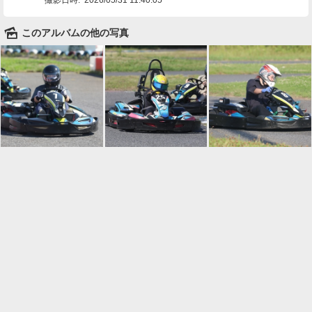
🌄
このアルバムの他の写真

一覧に戻る
Android™ アプリのインストール
Android™ からオンラインアルバムの作成・編
集、共有ができます。
インストール