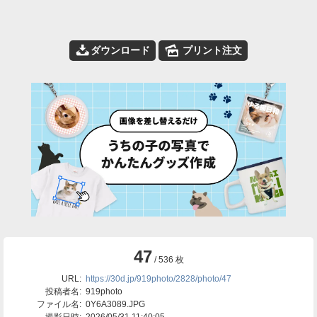
📥
🌄
ダウンロード
プリント注文
47
/ 536 枚
URL:
https://30d.jp/919photo/2828/photo/47
投稿者名:
919photo
ファイル名:
0Y6A3089.JPG
撮影日時:
2026/05/31 11:40:05