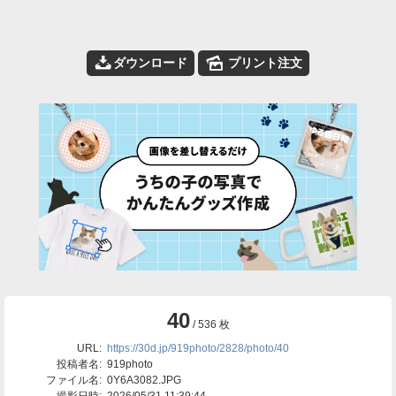
📥
🌄
ダウンロード
プリント注文
40
/ 536 枚
URL:
https://30d.jp/919photo/2828/photo/40
投稿者名:
919photo
ファイル名:
0Y6A3082.JPG
撮影日時:
2026/05/31 11:39:44