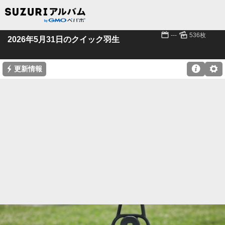
📅
🌄
---
536枚
2026年5月31日のクイック羽生
⚡

⚙
更新情報