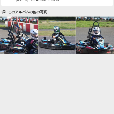
🌄
このアルバムの他の写真

一覧に戻る
Android™ アプリのインストール
Android™ からオンラインアルバムの作成・編
集、共有ができます。
インストール