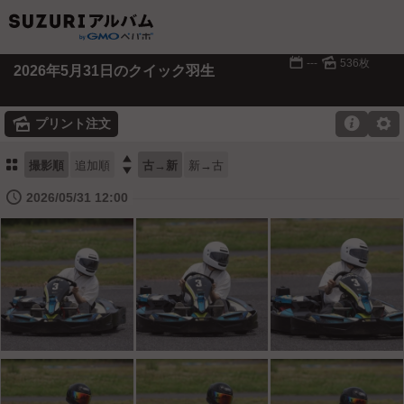
📅
🌄
---
536枚
2026年5月31日のクイック羽生
🌄

⚙
プリント注文
⚏

撮影順
追加順
古→新
新→古
🕔
2026/05/31 12:00