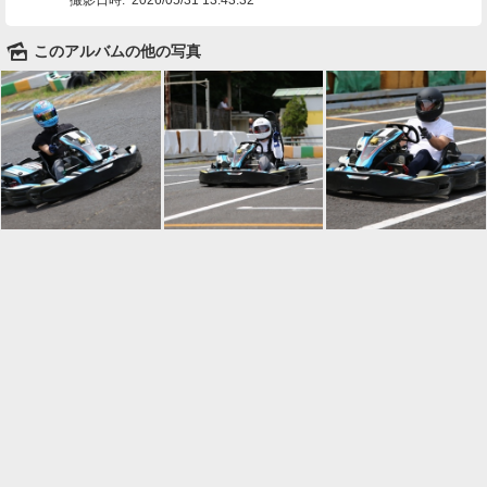
🌄
このアルバムの他の写真

一覧に戻る
Android™ アプリのインストール
Android™ からオンラインアルバムの作成・編
集、共有ができます。
インストール