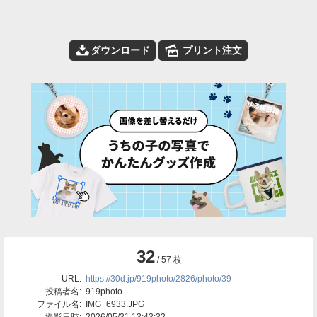
📥
🌄
ダウンロード
プリント注文
32
/ 57 枚
URL:
https://30d.jp/919photo/2826/photo/39
投稿者名:
919photo
ファイル名:
IMG_6933.JPG
撮影日時:
2026/05/31 13:43:32