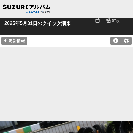
📅
🌄
---
57枚
2025年5月31日のクイック潮来
⚡

⚙
更新情報