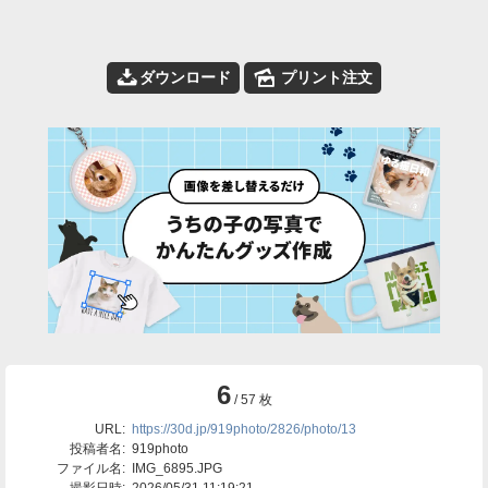
📥
🌄
ダウンロード
プリント注文
6
/ 57 枚
URL:
https://30d.jp/919photo/2826/photo/13
投稿者名:
919photo
ファイル名:
IMG_6895.JPG
撮影日時:
2026/05/31 11:19:21