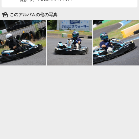
🌄
このアルバムの他の写真

一覧に戻る
Android™ アプリのインストール
Android™ からオンラインアルバムの作成・編
集、共有ができます。
インストール