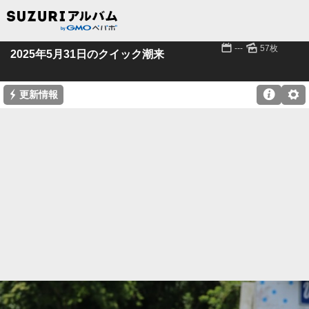
📅
🌄
---
57枚
2025年5月31日のクイック潮来
⚡

⚙
更新情報