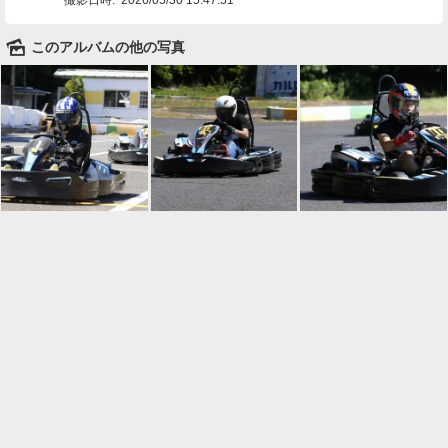
🌄
このアルバムの他の写真

一覧に戻る
Android™ アプリのインストール
Android™ からオンラインアルバムの作成・編
集、共有ができます。
インストール