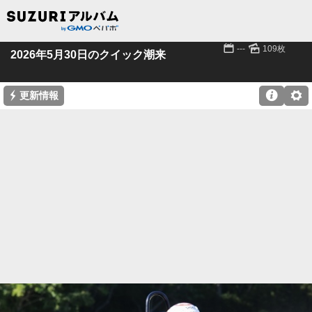
📅
🌄
---
109枚
2026年5月30日のクイック潮来
⚡

⚙
更新情報