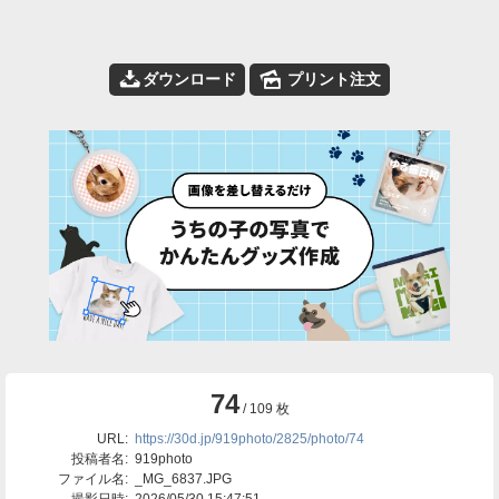
📥
🌄
ダウンロード
プリント注文
74
/ 109 枚
URL:
https://30d.jp/919photo/2825/photo/74
投稿者名:
919photo
ファイル名:
_MG_6837.JPG
撮影日時:
2026/05/30 15:47:51