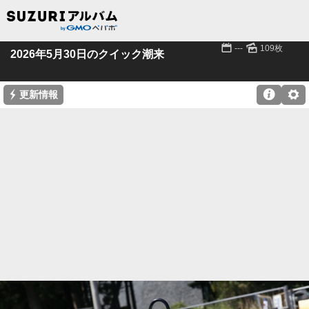
📅
🌄
---
109枚
2026年5月30日のクイック潮来
⚡

⚙
更新情報