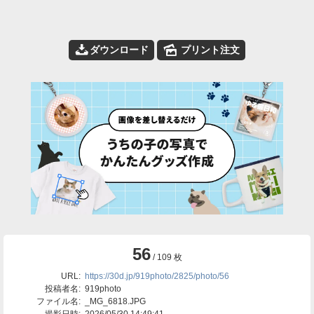
📥
🌄
ダウンロード
プリント注文
56
/ 109 枚
URL:
https://30d.jp/919photo/2825/photo/56
投稿者名:
919photo
ファイル名:
_MG_6818.JPG
撮影日時:
2026/05/30 14:49:41