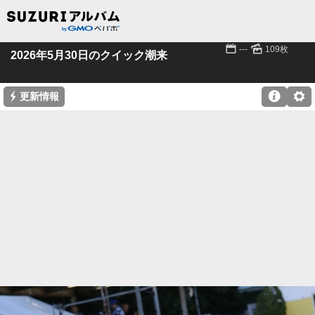
📅
🌄
---
109枚
2026年5月30日のクイック潮来
⚡

⚙
更新情報