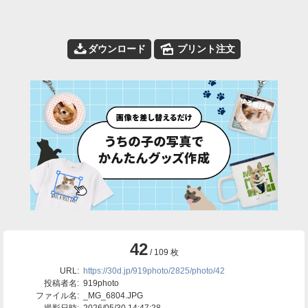
📥
🌄
ダウンロード
プリント注文
42
/ 109 枚
URL:
https://30d.jp/919photo/2825/photo/42
投稿者名:
919photo
ファイル名:
_MG_6804.JPG
撮影日時:
2026/05/30 14:47:28