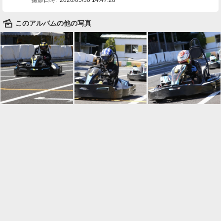
🌄
このアルバムの他の写真

一覧に戻る
Android™ アプリのインストール
Android™ からオンラインアルバムの作成・編
集、共有ができます。
インストール