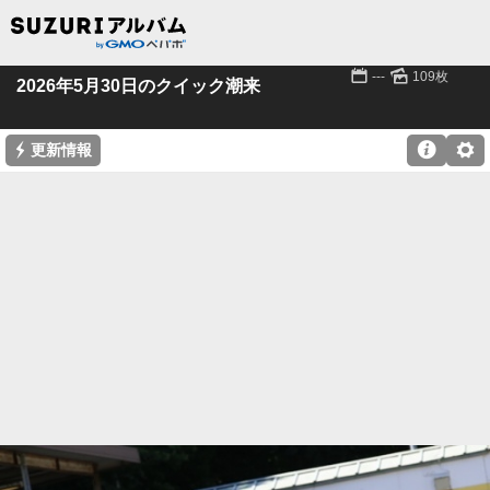
📅
🌄
---
109枚
2026年5月30日のクイック潮来
⚡

⚙
更新情報