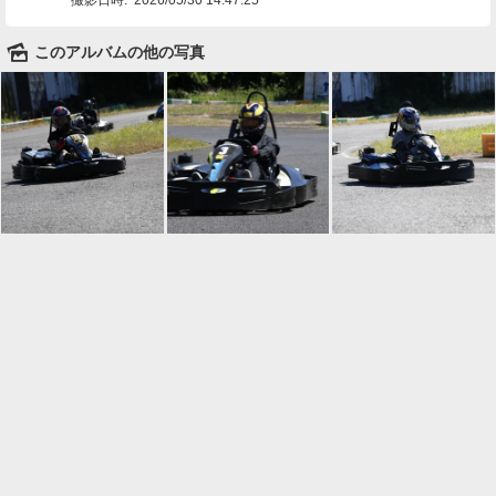
🌄
このアルバムの他の写真

一覧に戻る
Android™ アプリのインストール
Android™ からオンラインアルバムの作成・編
集、共有ができます。
インストール