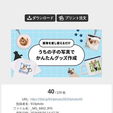
📥
🌄
ダウンロード
プリント注文
40
/ 109 枚
URL:
https://30d.jp/919photo/2825/photo/40
投稿者名:
919photo
ファイル名:
_MG_6802.JPG
撮影日時:
2026/05/30 14:47:25