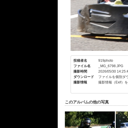
投稿者名
919photo
ファイル名
_MG_6798.JPG
撮影時間
2026/05/30 14:25:
ダウンロード
ファイルを個別ダ
撮影情報
撮影情報（Exif）
このアルバムの他の写真