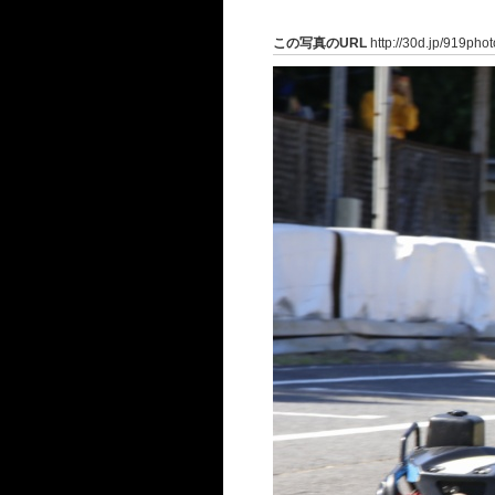
この写真のURL
http://30d.jp/919pho