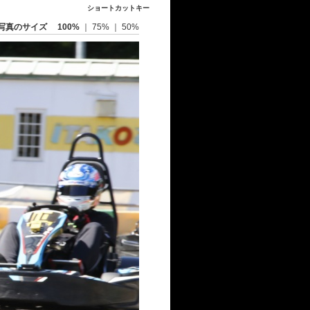
ショートカットキー
写真のサイズ
100%
｜
75%
｜
50%