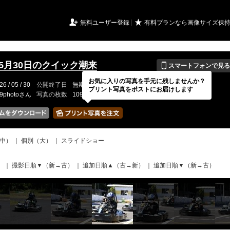
URIアルバム

★
無料ユーザー登録
有料プランなら画像サイズ保
📱
年5月30日のクイック潮来
スマートフォンで見る
お気に入りの写真を手元に残しませんか？
26 / 05 / 30
公開終了日
無期限
イベントの期間
---
プリント写真をポストにお届けします
19photoさん
写真の枚数
109 / 2000枚
中）
｜
個別（大）
｜
スライドショー
）
｜
撮影日順▼（新→古）
｜
追加日順▲（古→新）
｜
追加日順▼（新→古）