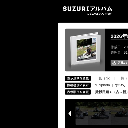
SUZ
2026
作成日
20
管理者
9
一覧（小）
｜
一覧（
919photo
｜
すべて
撮影日順▲（古→新