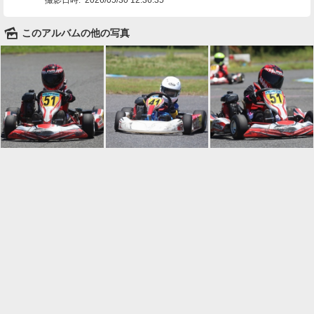
🌄
このアルバムの他の写真

一覧に戻る
Android™ アプリのインストール
Android™ からオンラインアルバムの作成・編
集、共有ができます。
インストール