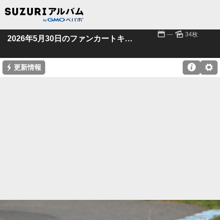
📅
🌄
---
34枚
2026年5月30日のファンカートキッズ
⚡

⚙
更新情報