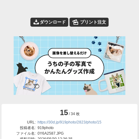
📥
🌄
ダウンロード
プリント注文
15
/ 34 枚
URL:
https://30d.jp/919photo/2823/photo/15
投稿者名:
919photo
ファイル名:
0Y6A2587.JPG
撮影日時:
2026/05/30 12:36:35