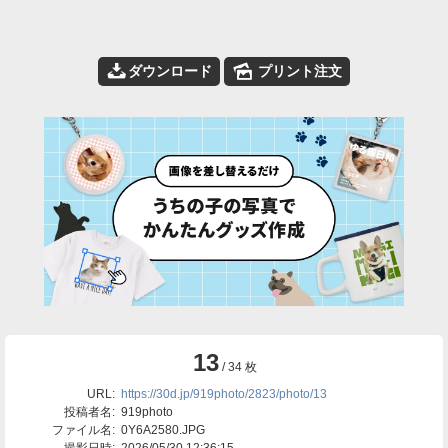
📥
🌄
ダウンロード
プリント注文
13
/ 34 枚
URL:
https://30d.jp/919photo/2823/photo/13
投稿者名:
919photo
ファイル名:
0Y6A2580.JPG
撮影日時:
2026/05/30 12:36:15