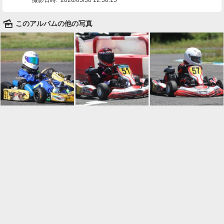
🌄
このアルバムの他の写真

一覧に戻る
Android™ アプリのインストール
Android™ からオンラインアルバムの作成・編
集、共有ができます。
インストール