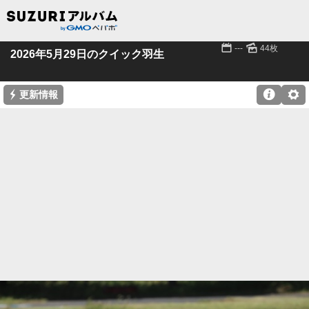
📅
🌄
---
44枚
2026年5月29日のクイック羽生
⚡

⚙
更新情報