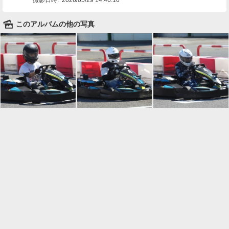
🌄
このアルバムの他の写真

一覧に戻る
Android™ アプリのインストール
Android™ からオンラインアルバムの作成・編
集、共有ができます。
インストール