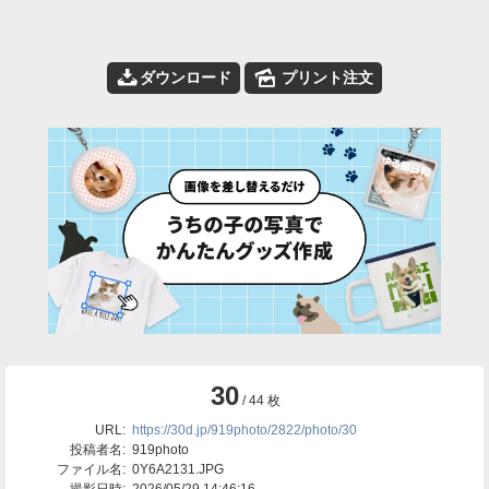
📥
🌄
ダウンロード
プリント注文
30
/ 44 枚
URL:
https://30d.jp/919photo/2822/photo/30
投稿者名:
919photo
ファイル名:
0Y6A2131.JPG
撮影日時:
2026/05/29 14:46:16