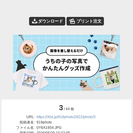
📥
🌄
ダウンロード
プリント注文
3
/ 44 枚
URL:
https://30d.jp/919photo/2822/photo/3
投稿者名:
919photo
ファイル名:
0Y6A1954.JPG
撮影日時:
2026/05/29 10:32:05