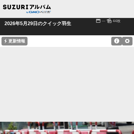
📅
🌄
---
44枚
2026年5月29日のクイック羽生
⚡

⚙
更新情報