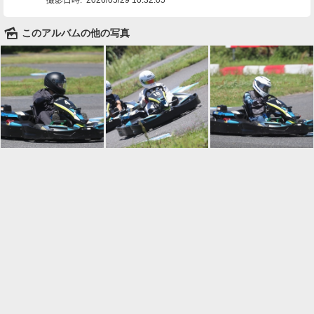
🌄
このアルバムの他の写真

一覧に戻る
Android™ アプリのインストール
Android™ からオンラインアルバムの作成・編
集、共有ができます。
インストール