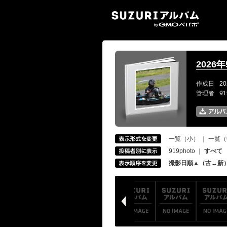
SUZ
2026
作成日
20
管理者
9
一覧（小）
｜
一覧（
919photo
｜
すべて
撮影日順▲（古→新