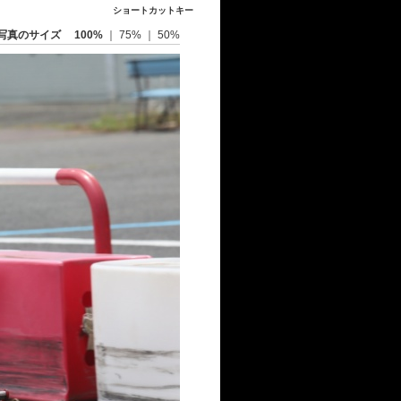
ショートカットキー
写真のサイズ
100%
｜
75%
｜
50%