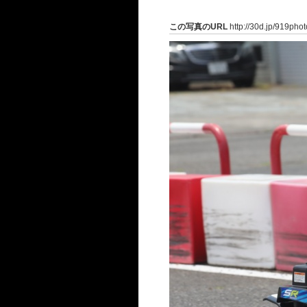
この写真のURL
http://30d.jp/919pho