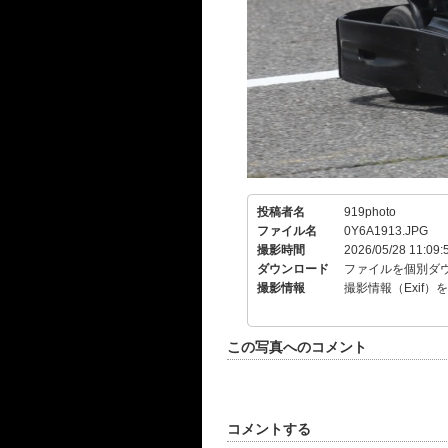
投稿者名
919photo
ファイル名
0Y6A1913.JPG
撮影時間
2026/05/28 11:09:
ダウンロード
ファイルを個別ダ
撮影情報
撮影情報（Exif）
この写真へのコメント
コメントする