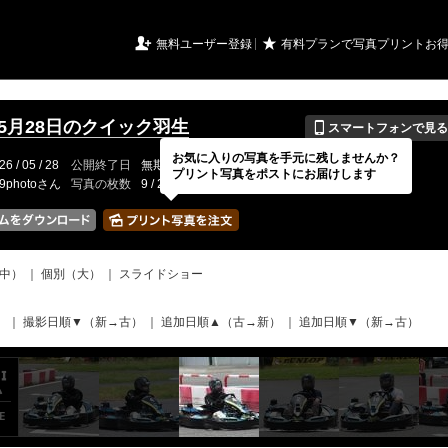
URIアルバム

★
無料ユーザー登録
有料プランで写真プリントお
📱
年5月28日のクイック羽生
スマートフォンで見る
お気に入りの写真を手元に残しませんか？
26 / 05 / 28
公開終了日
無期限
イベントの期間
---
プリント写真をポストにお届けします
19photoさん
写真の枚数
9 / 2000枚
中）
｜
個別（大）
｜
スライドショー
）
｜
撮影日順▼（新→古）
｜
追加日順▲（古→新）
｜
追加日順▼（新→古）