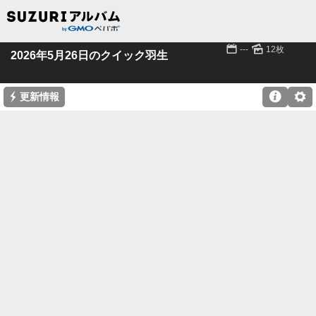
📅
🌄
---
12枚
2026年5月26日のクイック羽生
⚡

⚙
更新情報