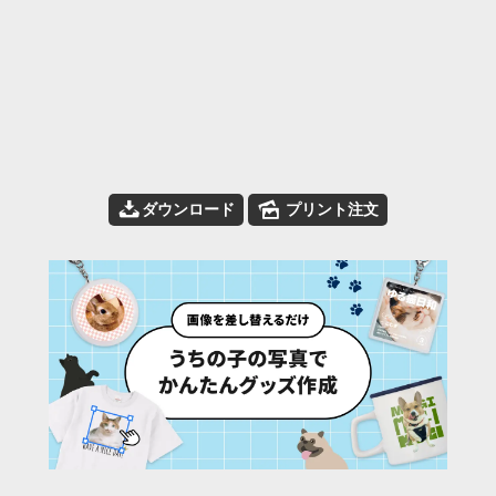
📥
🌄
ダウンロード
プリント注文