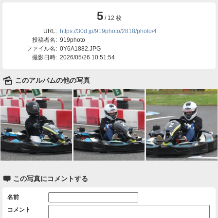
5
/ 12 枚
URL:
https://30d.jp/919photo/2818/photo/4
投稿者名:
919photo
ファイル名:
0Y6A1882.JPG
撮影日時:
2026/05/26 10:51:54
🌄
このアルバムの他の写真

この写真にコメントする
名前
コメント