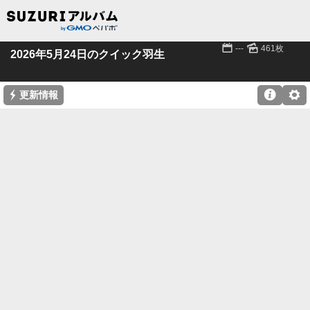
📅
🌄
---
461枚
2026年5月24日のクイック羽生
⚡

⚙
更新情報