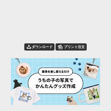
📥
🌄
ダウンロード
プリント注文