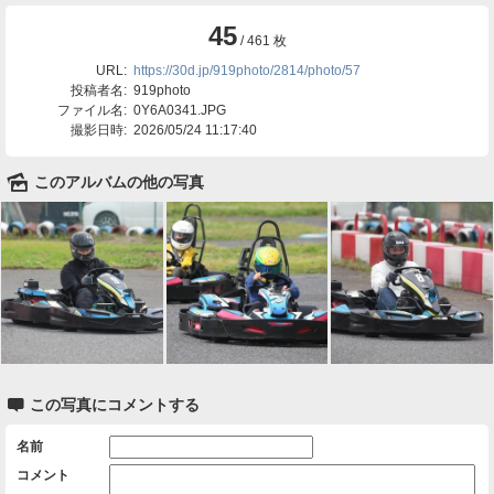
45
/ 461 枚
URL:
https://30d.jp/919photo/2814/photo/57
投稿者名:
919photo
ファイル名:
0Y6A0341.JPG
撮影日時:
2026/05/24 11:17:40
🌄
このアルバムの他の写真

この写真にコメントする
名前
コメント