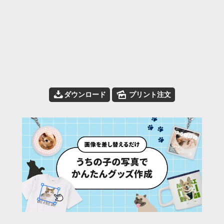
📥
🌄
ダウンロード
プリント注文