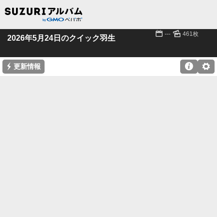
📅
🌄
---
461枚
2026年5月24日のクイック羽生
⚡

⚙
更新情報