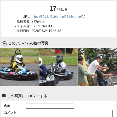
17
/ 461 枚
URL:
https://30d.jp/919photo/2814/photo/29
投稿者名:
919photo
ファイル名:
0Y6A0260.JPG
撮影日時:
2026/05/24 10:48:42
🌄
このアルバムの他の写真

この写真にコメントする
名前
コメント