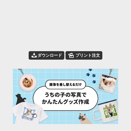
📥
🌄
ダウンロード
プリント注文