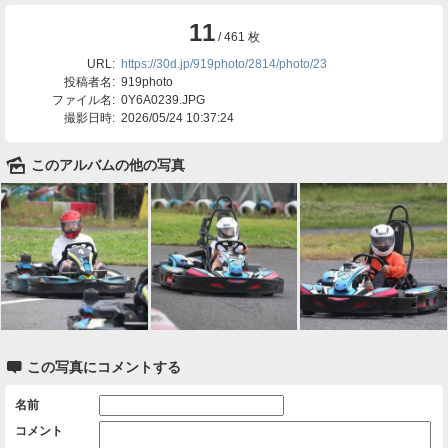
11
/ 461 枚
URL:
https://30d.jp/919photo/2814/photo/23
投稿者名:
919photo
ファイル名:
0Y6A0239.JPG
撮影日時:
2026/05/24 10:37:24
🌄
このアルバムの他の写真

この写真にコメントする
名前
コメント