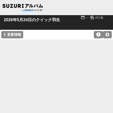
📅
🌄
---
461枚
2026年5月24日のクイック羽生
⚡

⚙
更新情報