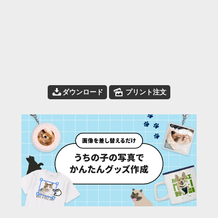
📥
🌄
ダウンロード
プリント注文