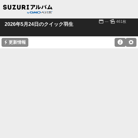
📅
🌄
---
461枚
2026年5月24日のクイック羽生
⚡

⚙
更新情報