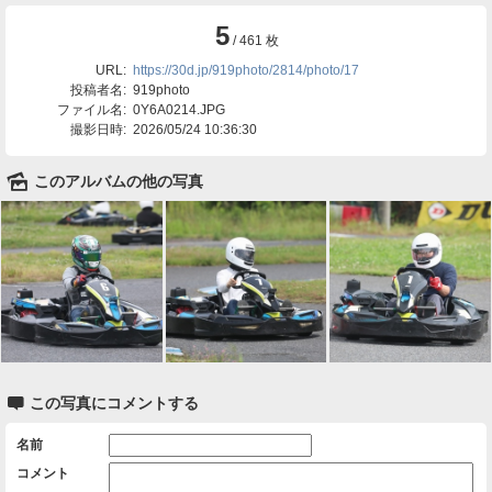
5
/ 461 枚
URL:
https://30d.jp/919photo/2814/photo/17
投稿者名:
919photo
ファイル名:
0Y6A0214.JPG
撮影日時:
2026/05/24 10:36:30
🌄
このアルバムの他の写真

この写真にコメントする
名前
コメント