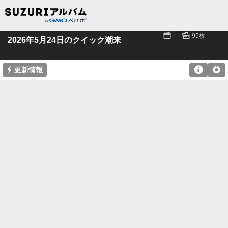
📅
🌄
---
95枚
2026年5月24日のクイック潮来
⚡

⚙
更新情報