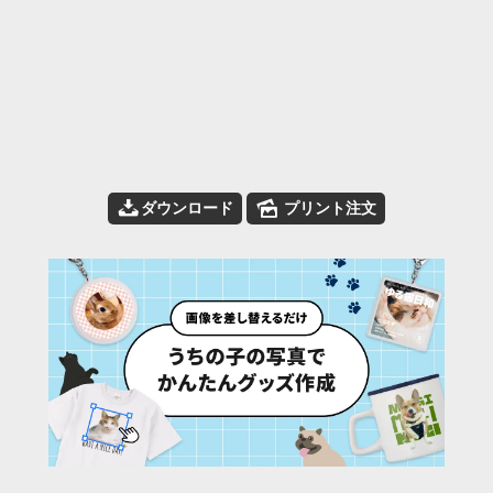
📥
🌄
ダウンロード
プリント注文