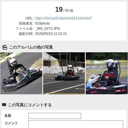
19
/ 95 枚
URL:
https://30d.jp/919photo/2813/photo/7
投稿者名:
919photo
ファイル名:
_MG_6272.JPG
撮影日時:
2026/05/24 11:22:21
🌄
このアルバムの他の写真

この写真にコメントする
名前
コメント