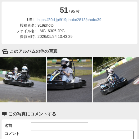
51
/ 95 枚
URL:
https://30d.jp/919photo/2813/photo/39
投稿者名:
919photo
ファイル名:
_MG_6305.JPG
撮影日時:
2026/05/24 13:43:29
🌄
このアルバムの他の写真

この写真にコメントする
名前
コメント