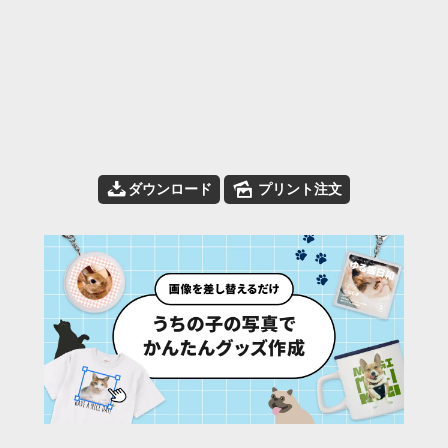
📥
🌄
ダウンロード
プリント注文