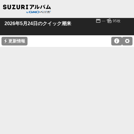
📅
🌄
---
95枚
2026年5月24日のクイック潮来
⚡

⚙
更新情報