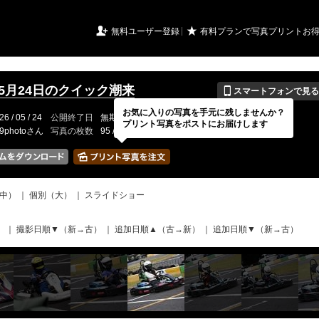
URIアルバム

★
無料ユーザー登録
有料プランで写真プリントお
📱
年5月24日のクイック潮来
スマートフォンで見る
お気に入りの写真を手元に残しませんか？
26 / 05 / 24
公開終了日
無期限
イベントの期間
---
プリント写真をポストにお届けします
19photoさん
写真の枚数
95 / 2000枚
中）
｜
個別（大）
｜
スライドショー
）
｜
撮影日順▼（新→古）
｜
追加日順▲（古→新）
｜
追加日順▼（新→古）