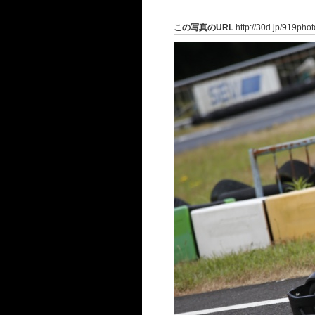
この写真のURL
http://30d.jp/919pho