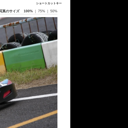
ショートカットキー
写真のサイズ
100%
｜
75%
｜
50%