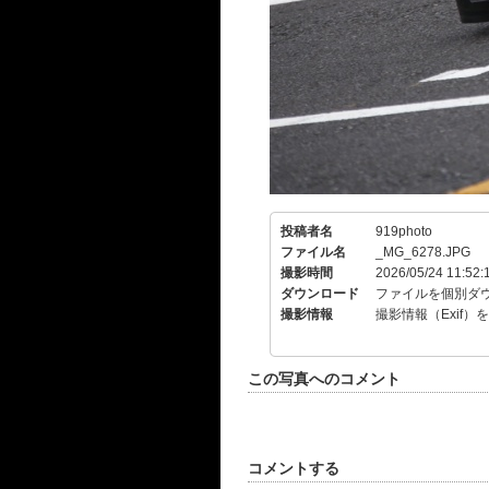
投稿者名
919photo
ファイル名
_MG_6278.JPG
撮影時間
2026/05/24 11:52:
ダウンロード
ファイルを個別ダ
撮影情報
撮影情報（Exif）
この写真へのコメント
コメントする