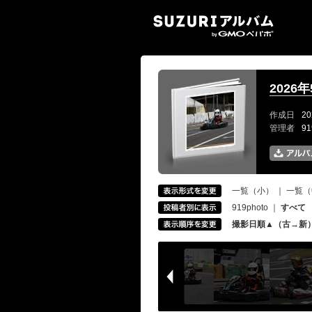
SUZ
2026
作成日
20
管理者
9
一覧（小）
｜
一覧（
919photo
｜
すべて
撮影日順▲（古→新