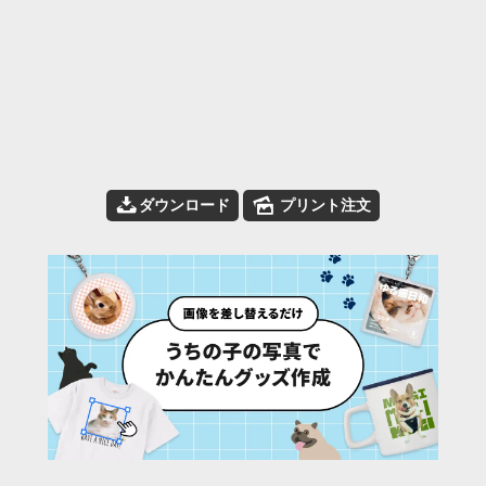
📥
🌄
ダウンロード
プリント注文