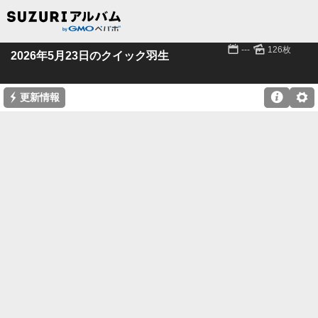
📅
🌄
---
126枚
2026年5月23日のクイック羽生
⚡

⚙
更新情報