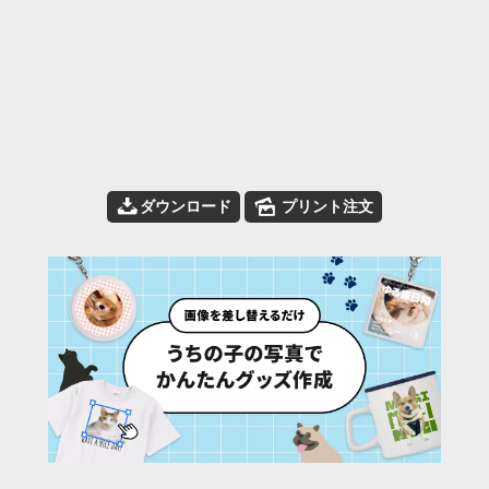
📥
🌄
ダウンロード
プリント注文