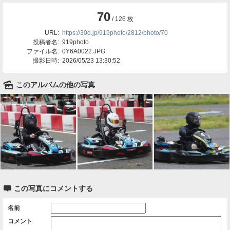
70
/ 126 枚
URL:
https://30d.jp/919photo/2812/photo/70
投稿者名:
919photo
ファイル名:
0Y6A0022.JPG
撮影日時:
2026/05/23 13:30:52
🌄
このアルバムの他の写真

この写真にコメントする
名前
コメント