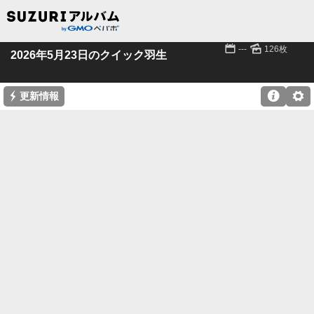
📅
🌄
---
126枚
2026年5月23日のクイック羽生
⚡

⚙
更新情報