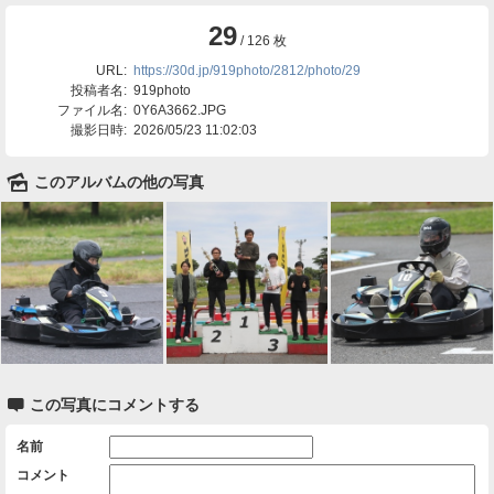
29
/ 126 枚
URL:
https://30d.jp/919photo/2812/photo/29
投稿者名:
919photo
ファイル名:
0Y6A3662.JPG
撮影日時:
2026/05/23 11:02:03
🌄
このアルバムの他の写真

この写真にコメントする
名前
コメント