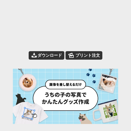
📥
🌄
ダウンロード
プリント注文