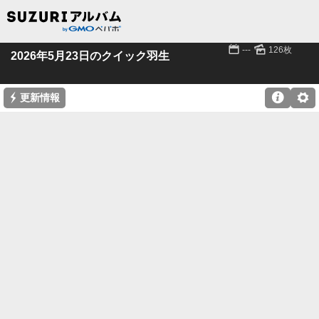
📅
🌄
---
126枚
2026年5月23日のクイック羽生
⚡

⚙
更新情報