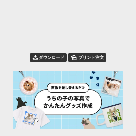
📥
🌄
ダウンロード
プリント注文