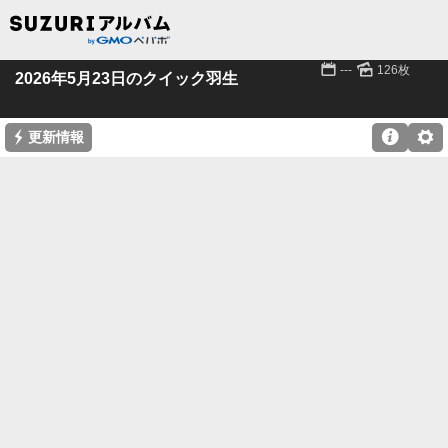
📅
🌄
---
126枚
2026年5月23日のクイック羽生
⚡

⚙
更新情報