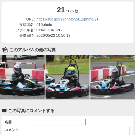
21
/ 126 枚
URL:
https://30d.jp/919photo/2812/photo/21
投稿者名:
919photo
ファイル名:
0Y6A3634.JPG
撮影日時:
2026/05/23 10:50:13
🌄
このアルバムの他の写真

この写真にコメントする
名前
コメント