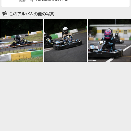
🌄
このアルバムの他の写真

一覧に戻る
Android™ アプリのインストール
Android™ からオンラインアルバムの作成・編
集、共有ができます。
インストール