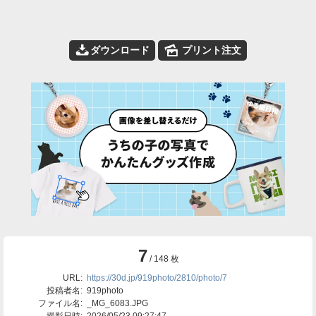
📥
🌄
ダウンロード
プリント注文
7
/ 148 枚
URL:
https://30d.jp/919photo/2810/photo/7
投稿者名:
919photo
ファイル名:
_MG_6083.JPG
撮影日時:
2026/05/23 09:27:47