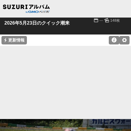
📅
🌄
---
148枚
2026年5月23日のクイック潮来
⚡

⚙
更新情報