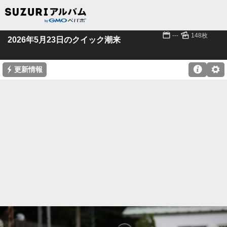
📅
🌄
---
148枚
2026年5月23日のクイック潮来
⚡

⚙
更新情報