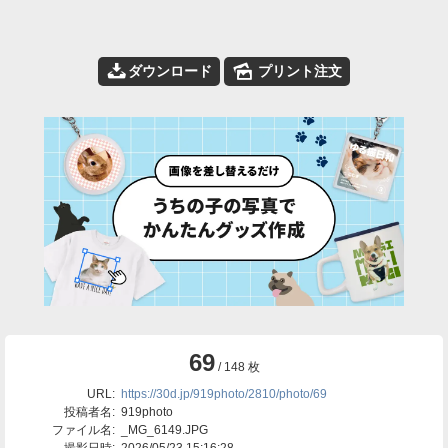
📥
🌄
ダウンロード
プリント注文
69
/ 148 枚
URL:
https://30d.jp/919photo/2810/photo/69
投稿者名:
919photo
ファイル名:
_MG_6149.JPG
撮影日時:
2026/05/23 15:16:28