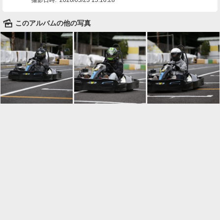
🌄
このアルバムの他の写真

一覧に戻る
Android™ アプリのインストール
Android™ からオンラインアルバムの作成・編
集、共有ができます。
インストール