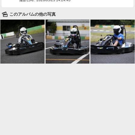
🌄
このアルバムの他の写真

一覧に戻る
Android™ アプリのインストール
Android™ からオンラインアルバムの作成・編
集、共有ができます。
インストール