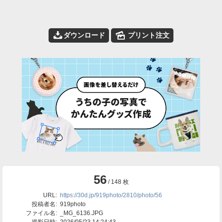
📥
🌄
ダウンロード
プリント注文
56
/ 148 枚
URL:
https://30d.jp/919photo/2810/photo/56
投稿者名:
919photo
ファイル名:
_MG_6136.JPG
撮影日時:
2026/05/23 14:24:43