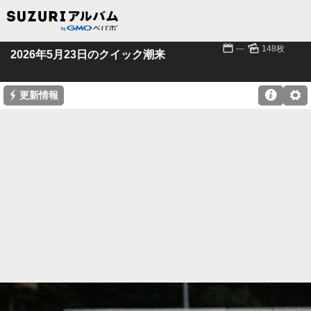
📅
🌄
---
148枚
2026年5月23日のクイック潮来
⚡

⚙
更新情報