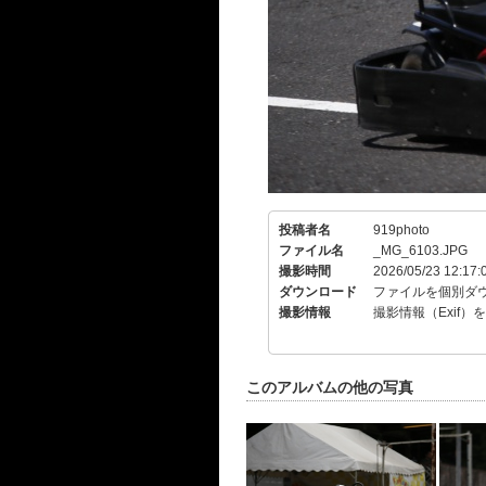
投稿者名
919photo
ファイル名
_MG_6103.JPG
撮影時間
2026/05/23 12:17:
ダウンロード
ファイルを個別ダ
撮影情報
撮影情報（Exif）
このアルバムの他の写真