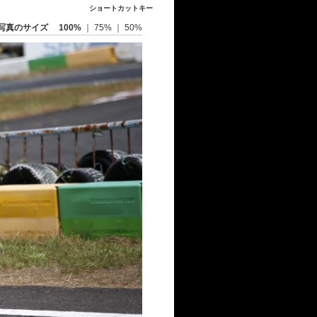
ショートカットキー
写真のサイズ
100%
｜
75%
｜
50%