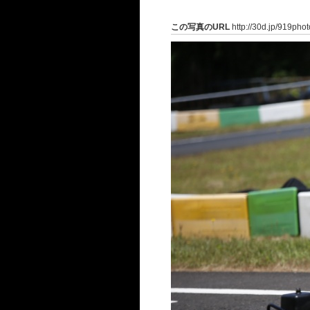
この写真のURL
http://30d.jp/919pho