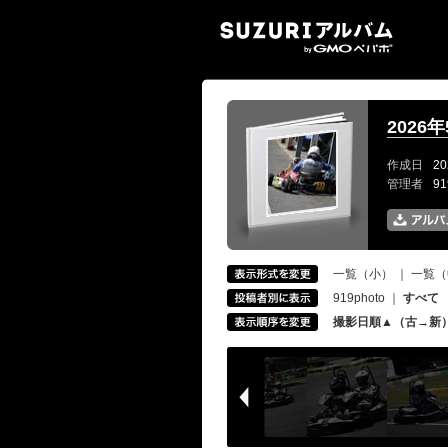
SUZ
2026
作成日
20
管理者
9
一覧（小）
｜
一覧（
919photo
｜
すべて
撮影日順▲（古→新