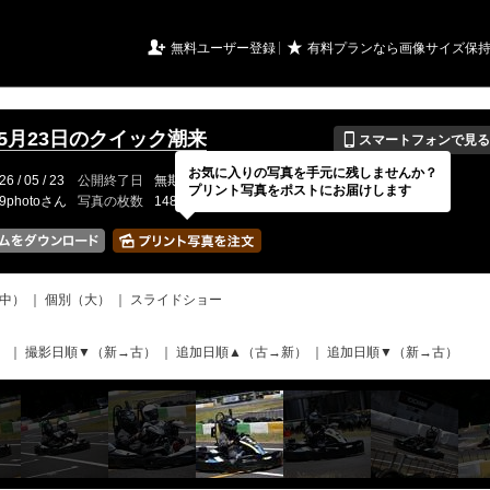
URIアルバム

★
無料ユーザー登録
有料プランなら画像サイズ保
📱
年5月23日のクイック潮来
スマートフォンで見る
お気に入りの写真を手元に残しませんか？
26 / 05 / 23
公開終了日
無期限
イベントの期間
---
プリント写真をポストにお届けします
19photoさん
写真の枚数
148 / 2000枚
中）
｜
個別（大）
｜
スライドショー
）
｜
撮影日順▼（新→古）
｜
追加日順▲（古→新）
｜
追加日順▼（新→古）