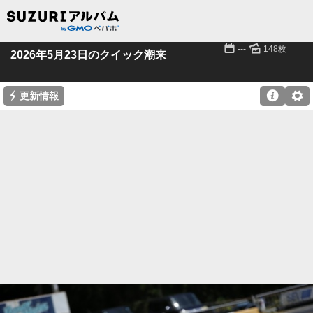
📅
🌄
---
148枚
2026年5月23日のクイック潮来
⚡

⚙
更新情報