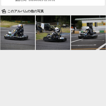
🌄
このアルバムの他の写真

一覧に戻る
Android™ アプリのインストール
Android™ からオンラインアルバムの作成・編
集、共有ができます。
インストール