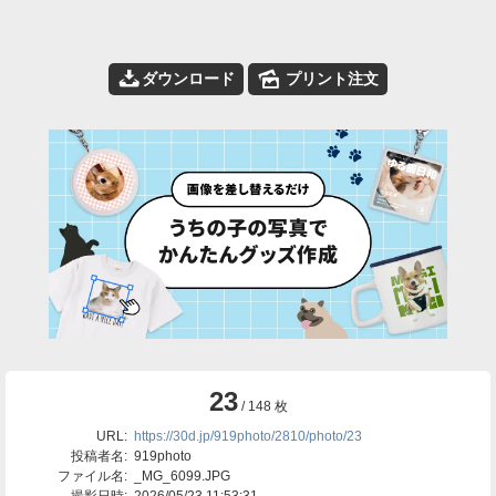
📥
🌄
ダウンロード
プリント注文
23
/ 148 枚
URL:
https://30d.jp/919photo/2810/photo/23
投稿者名:
919photo
ファイル名:
_MG_6099.JPG
撮影日時:
2026/05/23 11:53:31