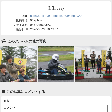
11
/ 24 枚
URL:
https://30d.jp/919photo/2809/photo/20
投稿者名:
919photo
ファイル名:
0Y6A3560.JPG
撮影日時:
2026/05/22 10:42:44
🌄
このアルバムの他の写真

この写真にコメントする
名前
コメント