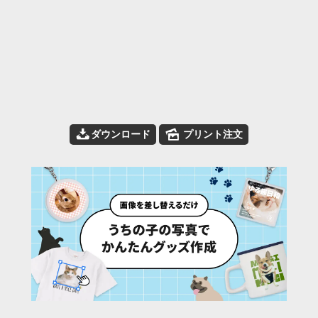
📥
🌄
ダウンロード
プリント注文