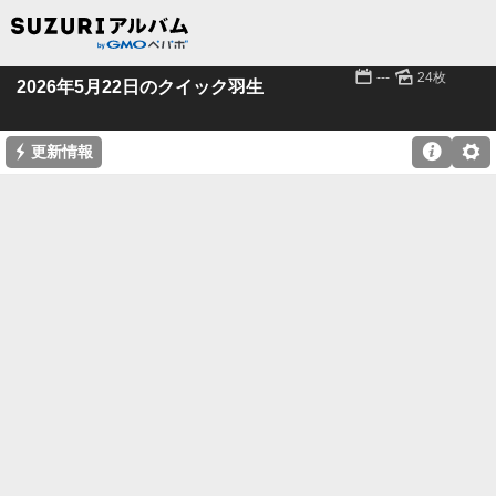
📅
🌄
---
24枚
2026年5月22日のクイック羽生
⚡

⚙
更新情報