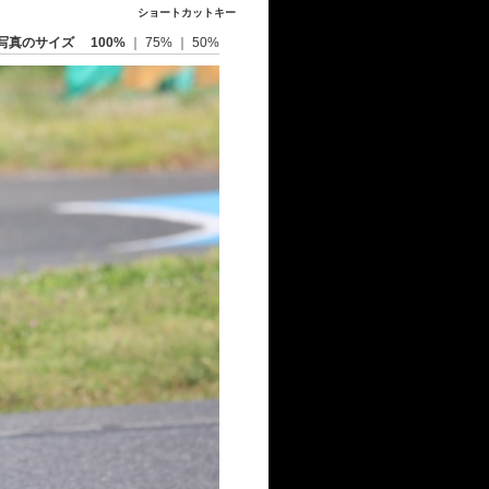
ショートカットキー
写真のサイズ
100%
｜
75%
｜
50%