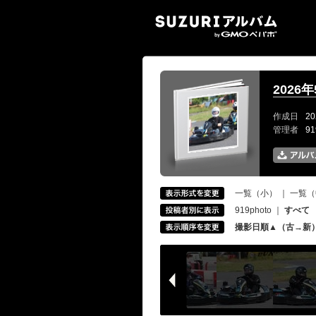
SUZ
2026
作成日
20
管理者
9
一覧（小）
｜
一覧（
919photo
｜
すべて
撮影日順▲（古→新