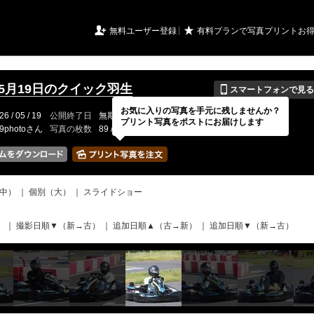
URIアルバム

★
無料ユーザー登録
有料プランで写真プリントお
📱
年5月19日のクイック羽生
スマートフォンで見る
お気に入りの写真を手元に残しませんか？
26 / 05 / 19
公開終了日
無期限
イベントの期間
---
プリント写真をポストにお届けします
19photoさん
写真の枚数
89 / 2000枚
中）
｜
個別（大）
｜
スライドショー
）
｜
撮影日順▼（新→古）
｜
追加日順▲（古→新）
｜
追加日順▼（新→古）