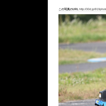
この写真のURL
http://30d.jp/919pho