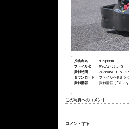
投稿者名
919photo
ファイル名
0Y6A3426.JPG
撮影時間
2026/05/19 15:18:
ダウンロード
ファイルを個別ダ
撮影情報
撮影情報（Exif）
この写真へのコメント
コメントする