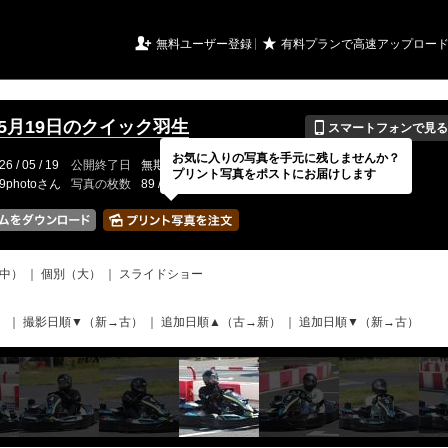
URIアルバム

★
無料ユーザー登録
有料プランで高速アップロー
📱
年5月19日のクイック羽生
スマートフォンで見る
お気に入りの写真を手元に残しませんか？
26 / 05 / 19
公開終了日
無期限
イベントの期間
---
プリント写真をポストにお届けします
19photoさん
写真の枚数
89 / 2000枚
中）
｜
個別（大）
｜
スライドショー
）
｜
撮影日順▼（新→古）
｜
追加日順▲（古→新）
｜
追加日順▼（新→古）