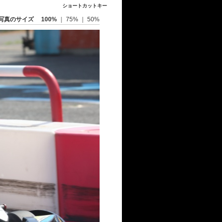
ショートカットキー
写真のサイズ
100%
｜
75%
｜
50%