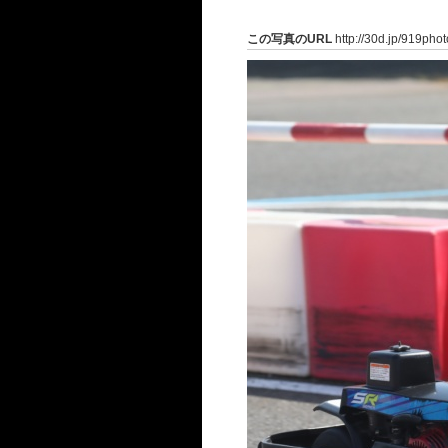
この写真のURL
http://30d.jp/919pho