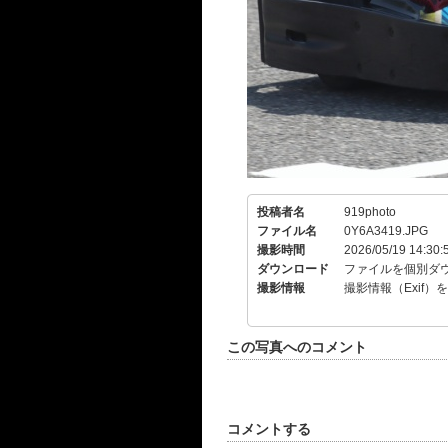
投稿者名
919photo
ファイル名
0Y6A3419.JPG
撮影時間
2026/05/19 14:30:
ダウンロード
ファイルを個別ダ
撮影情報
撮影情報（Exif）
この写真へのコメント
コメントする