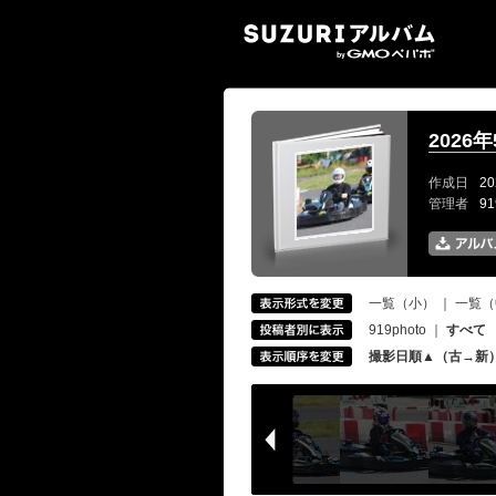
SUZ
2026
作成日
20
管理者
9
一覧（小）
｜
一覧（
919photo
｜
すべて
撮影日順▲（古→新