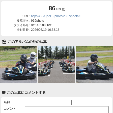
86
/ 89 枚
URL:
https://30d.jp/919photo/2807/photo/6
投稿者名:
919photo
ファイル名:
0Y6A3508.JPG
撮影日時:
2026/05/19 16:38:18
🌄
このアルバムの他の写真

この写真にコメントする
名前
コメント