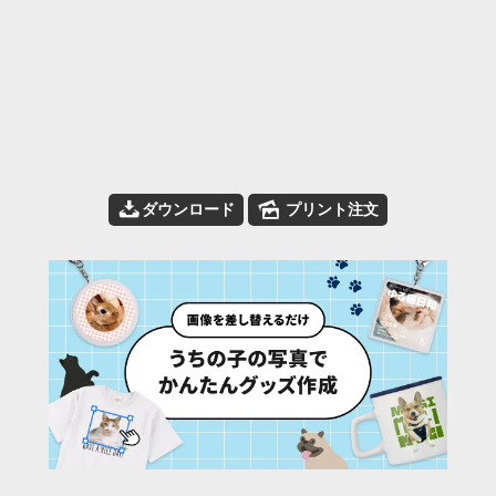
📥
🌄
ダウンロード
プリント注文