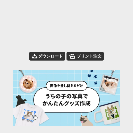
📥
🌄
ダウンロード
プリント注文