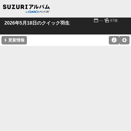
📅
🌄
---
67枚
2026年5月18日のクイック羽生
⚡

⚙
更新情報