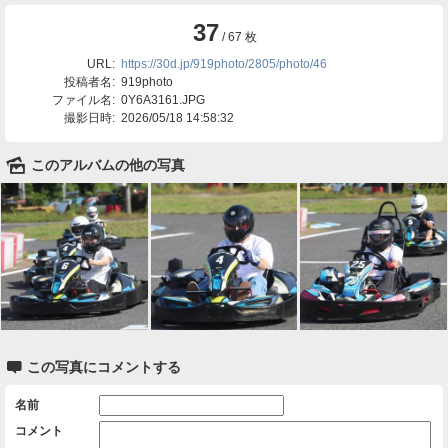
37
/ 67 枚
URL:
https://30d.jp/919photo/2805/photo/46
投稿者名:
919photo
ファイル名:
0Y6A3161.JPG
撮影日時:
2026/05/18 14:58:32
🌄
このアルバムの他の写真

この写真にコメントする
名前
コメント