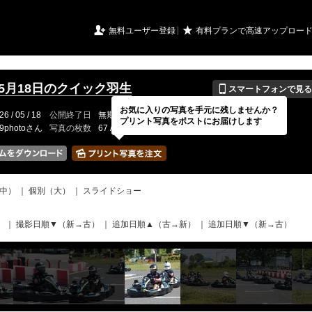
URIアルバム

★
無料ユーザー登録
有料プランで高速アップロー
📱
年5月18日のクイック羽生
スマートフォンで見る
お気に入りの写真を手元に残しませんか？
26 / 05 / 18
公開終了日
無期限
イベントの期間
---
プリント写真をポストにお届けします
19photoさん
写真の枚数
67 / 2000枚
中）
｜
個別（大）
｜
スライドショー
）
｜
撮影日順▼（新→古）
｜
追加日順▲（古→新）
｜
追加日順▼（新→古）