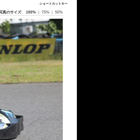
ショートカットキー
写真のサイズ
100%
｜
75%
｜
50%