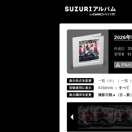
SUZ
2026
作成日
20
管理者
9
一覧（小）
｜
一覧（
919photo
｜
すべて
撮影日順▲（古→新