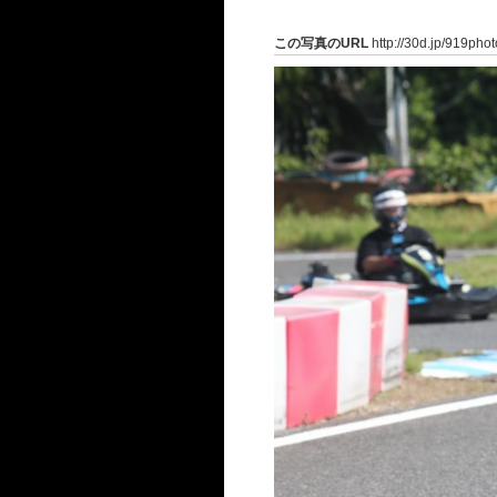
この写真のURL
http://30d.jp/919pho