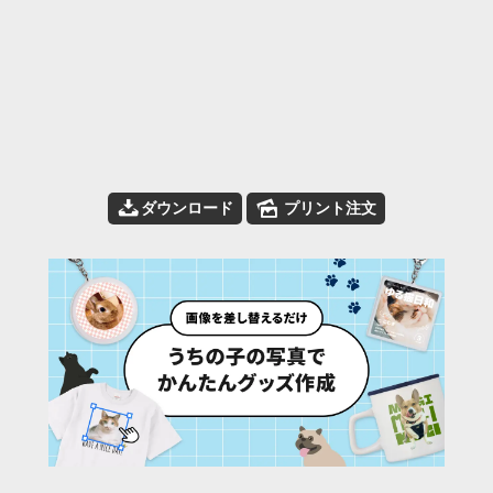
📥
🌄
ダウンロード
プリント注文