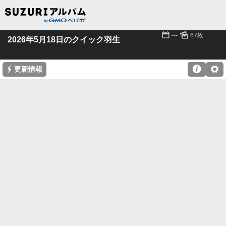
📅
🌄
---
67枚
2026年5月18日のクイック羽生
⚡

⚙
更新情報