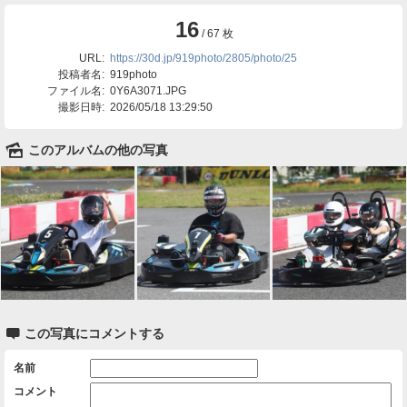
16
/ 67 枚
URL:
https://30d.jp/919photo/2805/photo/25
投稿者名:
919photo
ファイル名:
0Y6A3071.JPG
撮影日時:
2026/05/18 13:29:50
🌄
このアルバムの他の写真

この写真にコメントする
名前
コメント