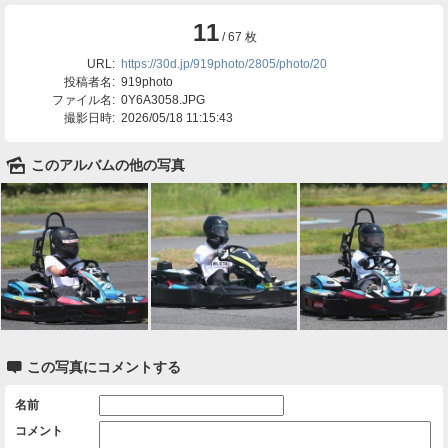
11
/ 67 枚
URL:
https://30d.jp/919photo/2805/photo/20
投稿者名:
919photo
ファイル名:
0Y6A3058.JPG
撮影日時:
2026/05/18 11:15:43
🌄
このアルバムの他の写真

この写真にコメントする
名前
コメント