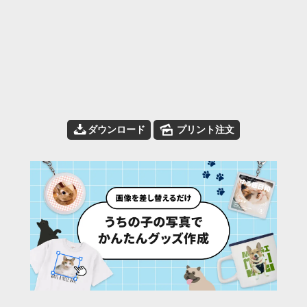
📥
🌄
ダウンロード
プリント注文