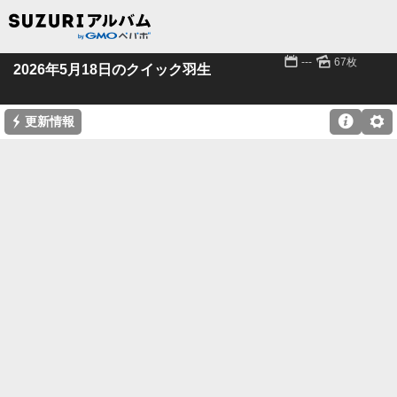
📅
🌄
---
67枚
2026年5月18日のクイック羽生
⚡

⚙
更新情報