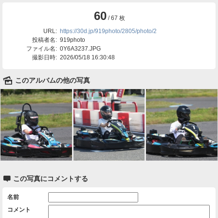
60
/ 67 枚
URL:
https://30d.jp/919photo/2805/photo/2
投稿者名:
919photo
ファイル名:
0Y6A3237.JPG
撮影日時:
2026/05/18 16:30:48
🌄
このアルバムの他の写真

この写真にコメントする
名前
コメント