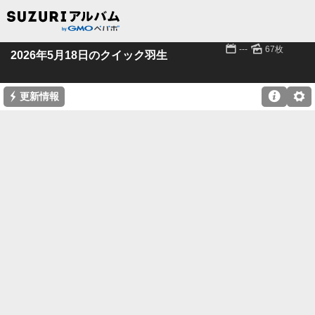
📅
🌄
---
67枚
2026年5月18日のクイック羽生
⚡

⚙
更新情報