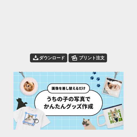
📥
🌄
ダウンロード
プリント注文