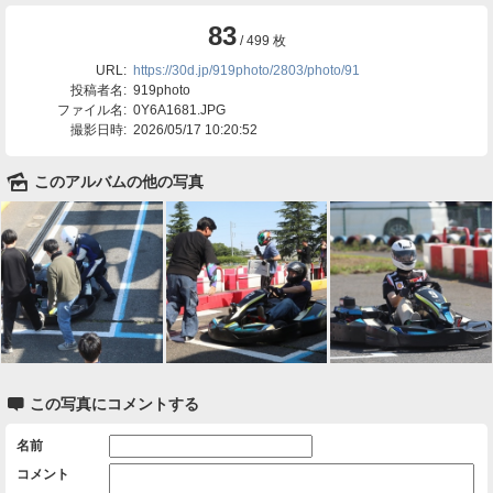
83
/ 499 枚
URL:
https://30d.jp/919photo/2803/photo/91
投稿者名:
919photo
ファイル名:
0Y6A1681.JPG
撮影日時:
2026/05/17 10:20:52
🌄
このアルバムの他の写真

この写真にコメントする
名前
コメント