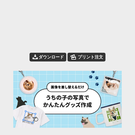
📥
🌄
ダウンロード
プリント注文