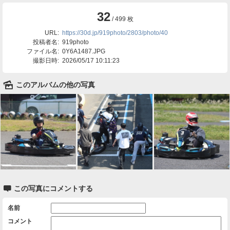
32
/ 499 枚
URL:
https://30d.jp/919photo/2803/photo/40
投稿者名:
919photo
ファイル名:
0Y6A1487.JPG
撮影日時:
2026/05/17 10:11:23
🌄
このアルバムの他の写真

この写真にコメントする
名前
コメント