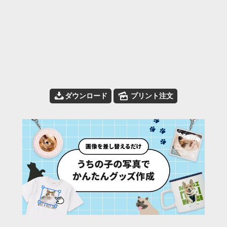
📥
🌄
ダウンロード
プリント注文