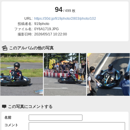
94
/ 499 枚
URL:
https://30d.jp/919photo/2803/photo/102
投稿者名:
919photo
ファイル名:
0Y6A1719.JPG
撮影日時:
2026/05/17 10:22:00
🌄
このアルバムの他の写真

この写真にコメントする
名前
コメント