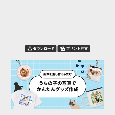
📥
🌄
ダウンロード
プリント注文