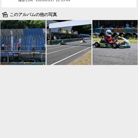
🌄
このアルバムの他の写真

一覧に戻る
Android™ アプリのインストール
Android™ からオンラインアルバムの作成・編
集、共有ができます。
インストール