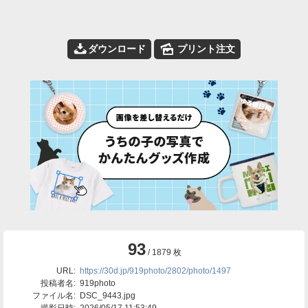
📥
🌄
ダウンロード
プリント注文
93
/ 1879 枚
URL:
https://30d.jp/919photo/2802/photo/1497
投稿者名:
919photo
ファイル名:
DSC_9443.jpg
撮影日時:
2026/05/17 11:53:49