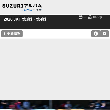
📅
🌄
---
1879枚
2026 JKT 第3戦・第4戦
⚡

⚙
更新情報