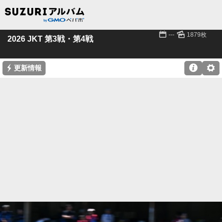
📅
🌄
---
1879枚
2026 JKT 第3戦・第4戦
⚡

⚙
更新情報