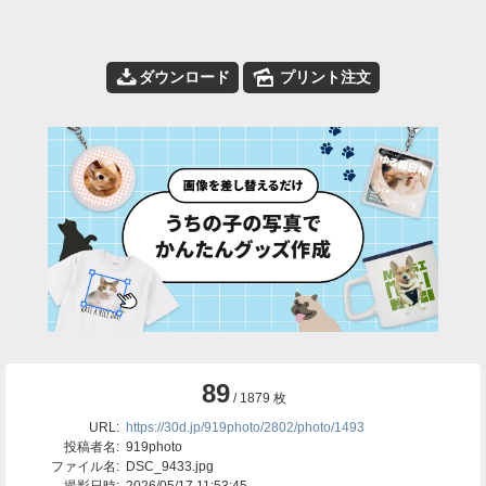
📥
🌄
ダウンロード
プリント注文
89
/ 1879 枚
URL:
https://30d.jp/919photo/2802/photo/1493
投稿者名:
919photo
ファイル名:
DSC_9433.jpg
撮影日時:
2026/05/17 11:53:45