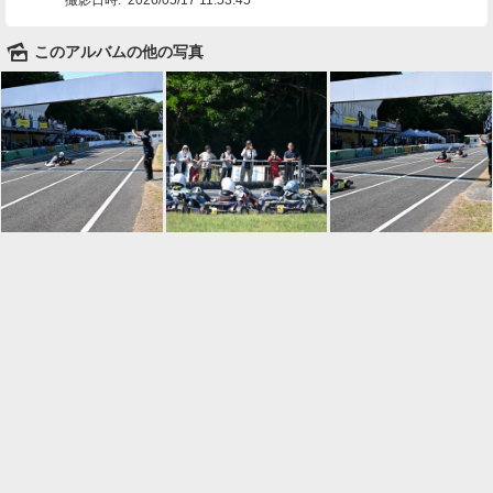
🌄
このアルバムの他の写真

一覧に戻る
Android™ アプリのインストール
Android™ からオンラインアルバムの作成・編
集、共有ができます。
インストール