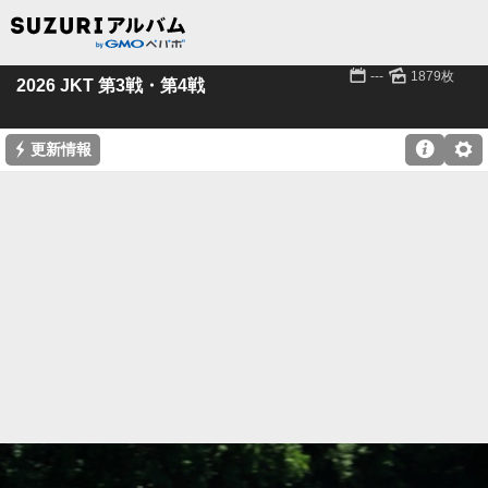
📅
🌄
---
1879枚
2026 JKT 第3戦・第4戦
⚡

⚙
更新情報