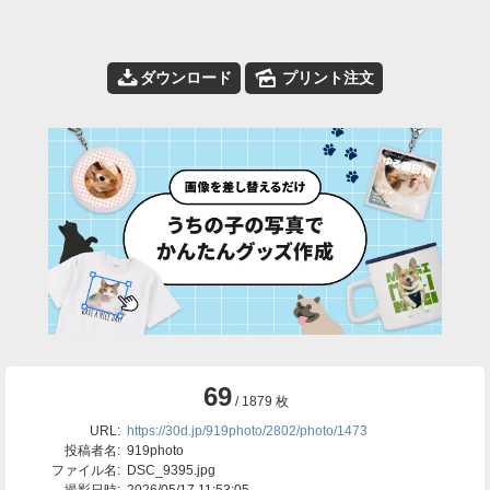
📥
🌄
ダウンロード
プリント注文
69
/ 1879 枚
URL:
https://30d.jp/919photo/2802/photo/1473
投稿者名:
919photo
ファイル名:
DSC_9395.jpg
撮影日時:
2026/05/17 11:53:05