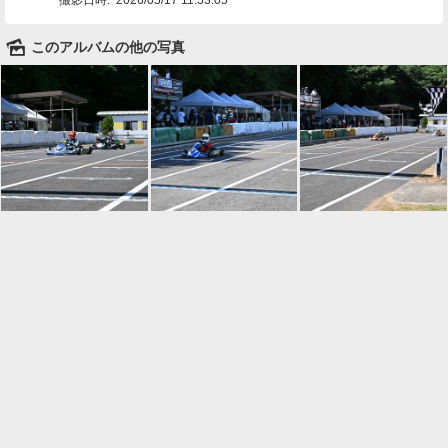
🌄
このアルバムの他の写真

一覧に戻る
Android™ アプリのインストール
Android™ からオンラインアルバムの作成・編
集、共有ができます。
インストール