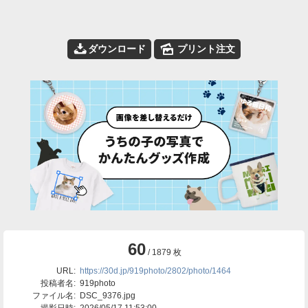
📥
🌄
ダウンロード
プリント注文
60
/ 1879 枚
URL:
https://30d.jp/919photo/2802/photo/1464
投稿者名:
919photo
ファイル名:
DSC_9376.jpg
撮影日時:
2026/05/17 11:53:00