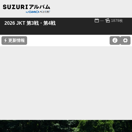
📅
🌄
---
1879枚
2026 JKT 第3戦・第4戦
⚡

⚙
更新情報