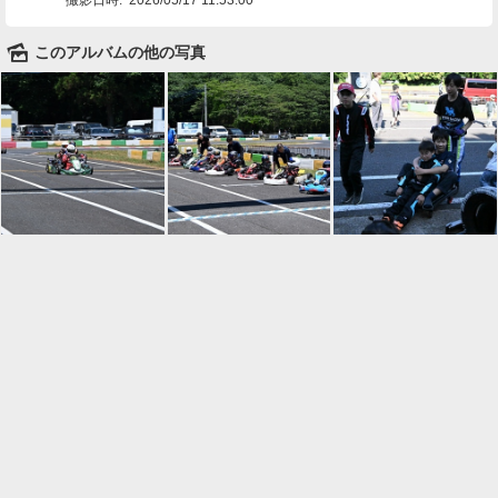
🌄
このアルバムの他の写真

一覧に戻る
Android™ アプリのインストール
Android™ からオンラインアルバムの作成・編
集、共有ができます。
インストール