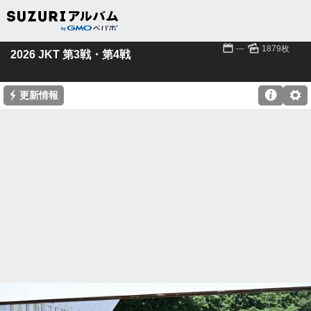
📅
🌄
---
1879枚
2026 JKT 第3戦・第4戦
⚡

⚙
更新情報