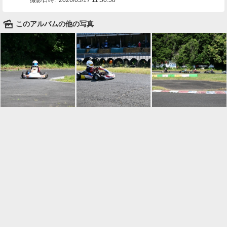
🌄
このアルバムの他の写真

一覧に戻る
Android™ アプリのインストール
Android™ からオンラインアルバムの作成・編
集、共有ができます。
インストール