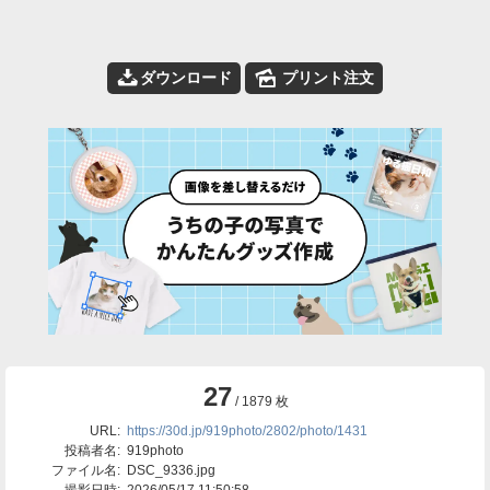
📥
🌄
ダウンロード
プリント注文
27
/ 1879 枚
URL:
https://30d.jp/919photo/2802/photo/1431
投稿者名:
919photo
ファイル名:
DSC_9336.jpg
撮影日時:
2026/05/17 11:50:58